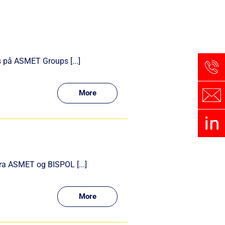
 på ASMET Groups [...]
More
fra ASMET og BISPOL [...]
More