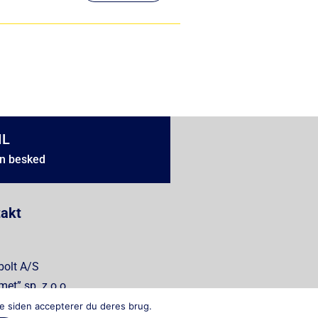
IL
n besked
akt
bolt A/S
met” sp. z o.o.
ryka Śrub Bispol sp. z o.o.
ge siden accepterer du deres brug.