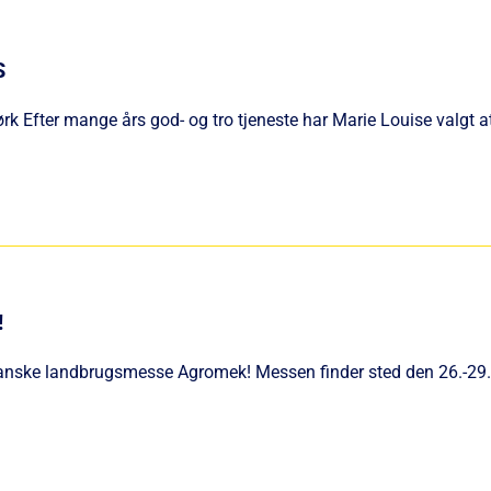
S
k Efter mange års god- og tro tjeneste har Marie Louise valgt at 
!
danske landbrugsmesse Agromek! Messen finder sted den 26.-29