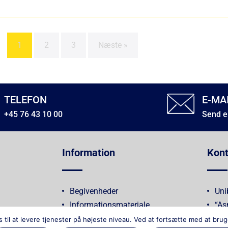
1
2
3
Næste »
TELEFON
E-MA
+45 76 43 10 00
Send e
Information
Kont
Begivenheder
Uni
Informationsmateriale
“As
Fab
il at levere tjenester på højeste niveau. Ved at fortsætte med at bru