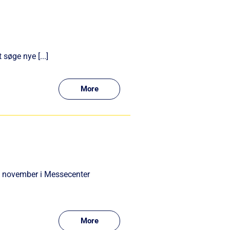
søge nye [...]
More
. november i Messecenter
More